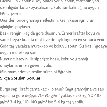
Ölçüyü En × Körük × Boy olarak verin. Körük, çantanın yan
derinliğidir; kutu koyacaksanız kutunun kalınlığına uygun
körük şarttır.
Üründen önce gramajı netleştirin. Kesin karar için ürün
ağırlığını paylaşın.
Baskı rengini kağıda göre düşünün. Esmer kraftta koyu ve
sade, beyaz kraftta renkli ve detaylı logo en iyi sonucu verir.
Gıda taşıyacaksa mürekkep ve kokuyu sorun. Su bazlı, gıdaya
uygun mürekkep şart.
Numune isteyin. İlk siparişte baskı, koku ve gramajı
onaylamanın en güvenli yolu.
Minimum adet ve teslim süresini öğrenin.
Sıkça Sorulan Sorular
Burgu saplı kraft çanta kaç kilo taşır? Kağıt gramajına ve sap
yapısına göre değişir. 70-90 gr/m² yaklaşık 2-3 kg, 90-110
gr/m² 3-4 kg, 110-140 gr/m² ise 5-6 kg taşıyabilir.