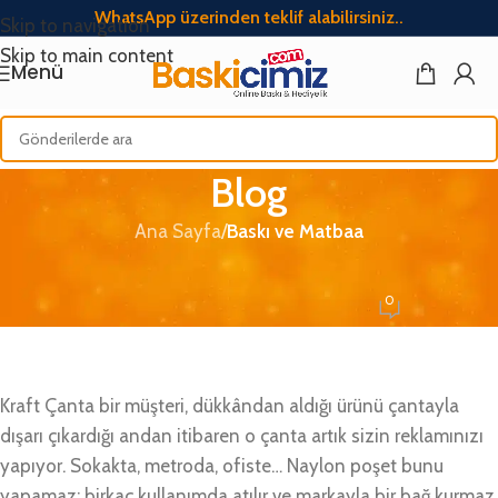
WhatsApp üzerinden teklif alabilirsiniz..
Skip to navigation
Skip to main content
Menü
Blog
Ana Sayfa
/
Baskı ve Matbaa
BASKI VE MATBAA
Burgu Saplı Kraft Çanta Nedir?
0
Baskicimiz
Açık Haziran 4, 2026
Kraft Çanta bir müşteri, dükkândan aldığı ürünü çantayla
dışarı çıkardığı andan itibaren o çanta artık sizin reklamınızı
yapıyor. Sokakta, metroda, ofiste… Naylon poşet bunu
yapamaz; birkaç kullanımda atılır ve markayla bir bağ kurmaz.