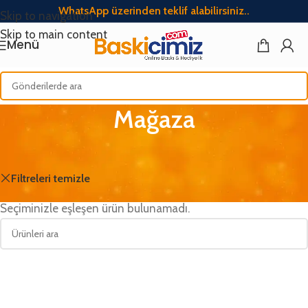
WhatsApp üzerinden teklif alabilirsiniz..
Skip to navigation
Skip to main content
Menü
Mağaza
Ana Sayfa
/
Mağaza
Filtreleri temizle
Hay
Seçiminizle eşleşen ürün bulunamadı.