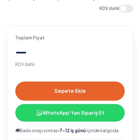
Toplam Fiyat
—
KDV dahil ·
Sepete Ekle
WhatsApp'tan Sipariş Et
🚚
Baskı onayı sonrası
7–12 iş günü
içinde kargoda.
♻
Geri dönüştürülebilir kraft
✎
Ücretsiz tasarım desteği
✓
FSC® sertifikalı üretim