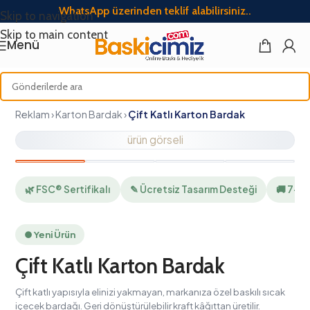
WhatsApp üzerinden teklif alabilirsiniz..
Skip to navigation
Skip to main content
Menü
Reklam › Karton Bardak ›
Çift Katlı Karton Bardak
ürün görseli
🌿 FSC® Sertifikalı
✎ Ücretsiz Tasarım Desteği
🚚 7–12 İş Gü
● Yeni Ürün
Çift Katlı Karton Bardak
Çift katlı yapısıyla elinizi yakmayan, markanıza özel baskılı sıcak
içecek bardağı. Geri dönüştürülebilir kraft kâğıttan üretilir.
KDV dahil