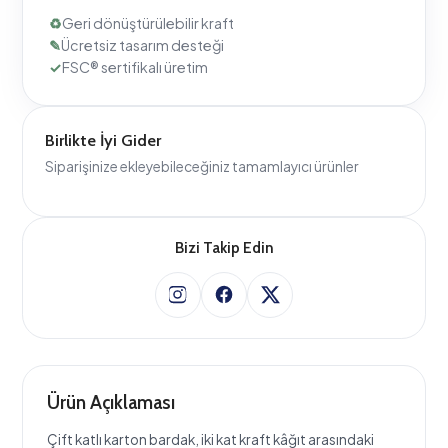
Birlikte İyi Gider
Siparişinize ekleyebileceğiniz tamamlayıcı ürünler
Bizi Takip Edin
Ürün Açıklaması
Çift katlı karton bardak, iki kat kraft kâğıt arasındaki
hava boşluğu sayesinde sıcak içeceğin ısısını dışarı
yansıtmaz — yani ekstra bir karton bardak kılıfına ihtiyaç
kalmadan eli yakmaz. Markanıza özel baskıyla kafenizin,
etkinliğinizin ya da paket servisinizin imzasını taşır.
Geri dönüştürülebilir kraft kâğıttan üretilir; iç yüzeyi
gıdayla temasa uygun şekilde kaplanmıştır. Sıcak