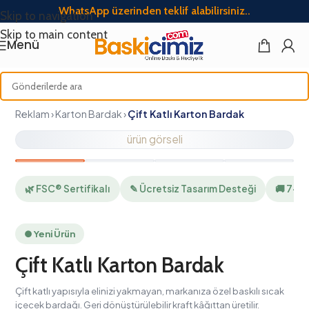
WhatsApp üzerinden teklif alabilirsiniz..
Skip to navigation
Skip to main content
Menü
Reklam › Karton Bardak ›
Çift Katlı Karton Bardak
ürün görseli
🌿 FSC® Sertifikalı
✎ Ücretsiz Tasarım Desteği
🚚 7–12 İş Gü
● Yeni Ürün
Çift Katlı Karton Bardak
Çift katlı yapısıyla elinizi yakmayan, markanıza özel baskılı sıcak
içecek bardağı. Geri dönüştürülebilir kraft kâğıttan üretilir.
KDV dahil