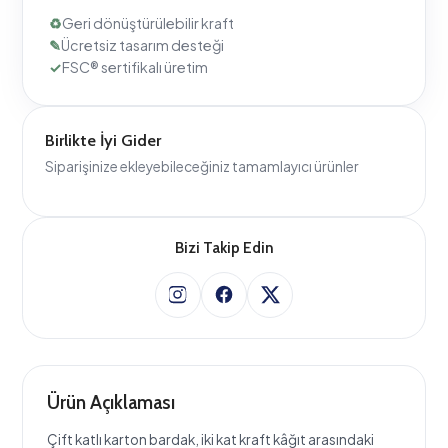
Birlikte İyi Gider
Siparişinize ekleyebileceğiniz tamamlayıcı ürünler
Bizi Takip Edin
Ürün Açıklaması
Çift katlı karton bardak, iki kat kraft kâğıt arasındaki
hava boşluğu sayesinde sıcak içeceğin ısısını dışarı
yansıtmaz — yani ekstra bir karton bardak kılıfına ihtiyaç
kalmadan eli yakmaz. Markanıza özel baskıyla kafenizin,
etkinliğinizin ya da paket servisinizin imzasını taşır.
Geri dönüştürülebilir kraft kâğıttan üretilir; iç yüzeyi
gıdayla temasa uygun şekilde kaplanmıştır. Sıcak