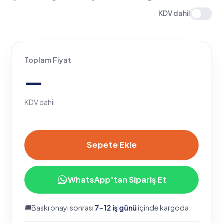
Toplam Fiyat
—
KDV dahil ·
Sepete Ekle
WhatsApp'tan Sipariş Et
🚚
Baskı onayı sonrası
7–12 iş günü
içinde kargoda.
♻
Geri dönüştürülebilir kraft
✎
Ücretsiz tasarım desteği
✓
FSC® sertifikalı üretim