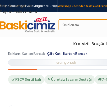
Skip to navigation
Online Baskı I Hediyelik Mağazası
Türkçe
WhatsApp üzerinden teklif alabilirsiniz
Skip to main content
Kartvizit
Broşür
Reklam › Karton Bardak ›
Çift Katlı Karton Bardak
ürün görseli
🌿 FSC® Sertifikalı
✎ Ücretsiz Tasarım Desteği
🚚 7–12 İş G
Ürün Açıklaması