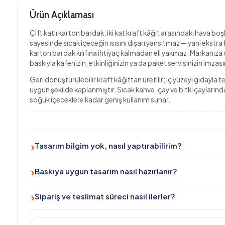
Çift katlı karton bardak, iki kat kraft kâğıt arasındaki hava boşluğu
sayesinde sıcak içeceğin ısısını dışarı yansıtmaz — yani ekstra bir
karton bardak kılıfına ihtiyaç kalmadan eli yakmaz. Markanıza özel
baskıyla kafenizin, etkinliğinizin ya da paket servisinizin imzasını taşır.
Geri dönüştürülebilir kraft kâğıttan üretilir; iç yüzeyi gıdayla temasa
uygun şekilde kaplanmıştır. Sıcak kahve, çay ve bitki çaylarından
soğuk içeceklere kadar geniş kullanım sunar.
Tasarım bilgim yok, nasıl yaptırabilirim?
Ücretsiz tasarım desteğimiz var. teklif@baskicimiz.com veya
Baskıya uygun tasarım nasıl hazırlanır?
WhatsApp 0534 399 03 20 üzerinden ulaşın, ekibimiz sizin
için hazırlasın.
Tasarımınızı CMYK renk uzayında, taşma payı bırakarak ve
Sipariş ve teslimat süreci nasıl ilerler?
yüksek çözünürlükte hazırlayın. İsterseniz baskı şablonu
temin edebiliriz.
Adet ve özellikleri seçin, tasarımı yükleyin, baskı onayını verin;
onay sonrası tahmini 7–12 iş günü içinde kargoda.
Nasıl Sipariş Verebilirim?
Hacim, renk ve adedi seçin; fiyatı anında görün.
1