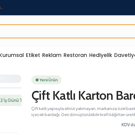
..
Kurumsal
Etiket
Reklam
Restoran
Hediyelik
Davetiy
● Yeni Ürün
Çift Katlı Karton Bardak
ünü Teslimat
Çift katlı yapısıyla elinizi yakmayan, markanıza özel baskılı sıcak
içecek bardağı. Geri dönüştürülebilir kraft kâğıttan üretilir.
KDV dahil