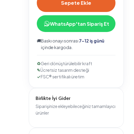
WhatsApp'tan Sipariş Et
🚚
Baskı onayı sonrası
7–12 iş günü
içinde kargoda.
♻
Geri dönüştürülebilir kraft
✎
Ücretsiz tasarım desteği
✓
FSC® sertifikalı üretim
Birlikte İyi Gider
Siparişinize ekleyebileceğiniz tamamlayıcı
ürünler
Bizi Takip Edin