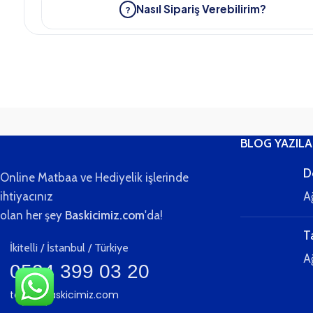
Tasarımınızı yükleyin ya da ücretsiz tasarım desteği alın.
2
Dijital provayı onaylayın.
3
Üretim sonrası 7–12 iş günü içinde kargoya teslim.
4
BLOG YAZILA
D
Online Matbaa ve Hediyelik işlerinde
ihtiyacınız
A
olan her şey
Baskicimiz.com
'da!
T
İkitelli / İstanbul / Türkiye
A
0534 399 03 20
teklif@baskicimiz.com