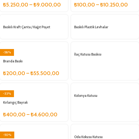
₺
5.250,00
–
₺
9.000,00
₺
100,00
–
₺
10.250,00
Baskılı Kraft Çanta / Kağıt Poşet
Baskılı Plastik Levhalar
-58%
İlaç Kutusu Baskısı
Branda Baskı
₺
200,00
–
₺
55.500,00
-33%
Kolonya Kutusu
Kırlangıç Bayrak
₺
400,00
–
₺
4.600,00
-50%
Oda Kokusu Kutusu