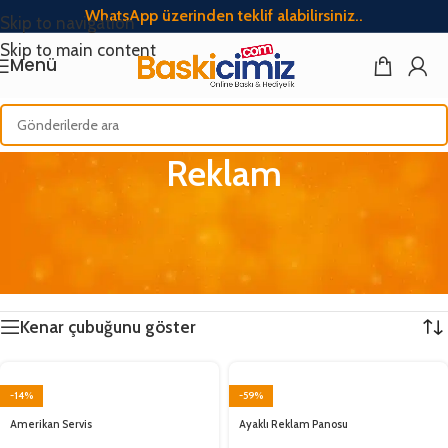
WhatsApp üzerinden teklif alabilirsiniz..
Skip to navigation
Skip to main content
Menü
Reklam
Özel tasarım reklam ürünleri. Baskılı reklam afişleri. Adrese
teslim baskılı ürünler.
Ana Sayfa
/
Reklam
19 sonuçtan 1-12 arası gösteriliyor
Kenar çubuğunu göster
-14%
-59%
Amerikan Servis
Ayaklı Reklam Panosu