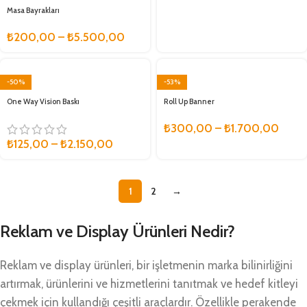
Masa Bayrakları
₺
200,00
–
₺
5.500,00
-50%
-53%
One Way Vision Baskı
Roll Up Banner
₺
300,00
–
₺
1.700,00
₺
125,00
–
₺
2.150,00
1
2
→
Reklam ve Display Ürünleri Nedir?
Reklam ve display ürünleri, bir işletmenin marka bilinirliğini
artırmak, ürünlerini ve hizmetlerini tanıtmak ve hedef kitleyi
çekmek için kullandığı çeşitli araçlardır. Özellikle perakende