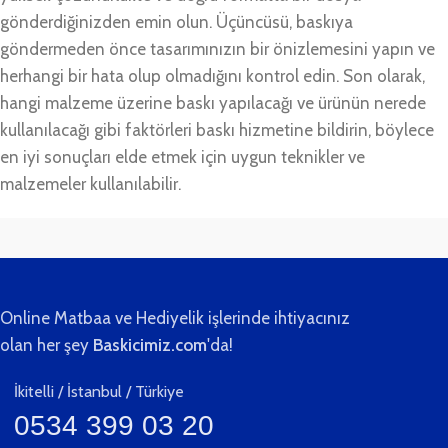
gönderdiğinizden emin olun. Üçüncüsü, baskıya
göndermeden önce tasarımınızın bir önizlemesini yapın ve
herhangi bir hata olup olmadığını kontrol edin. Son olarak,
hangi malzeme üzerine baskı yapılacağı ve ürünün nerede
kullanılacağı gibi faktörleri baskı hizmetine bildirin, böylece
en iyi sonuçları elde etmek için uygun teknikler ve
malzemeler kullanılabilir.
Online Matbaa ve Hediyelik işlerinde ihtiyacınız
olan her şey
Baskicimiz.com
'da!
İkitelli / İstanbul / Türkiye
0534 399 03 20