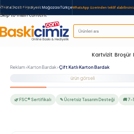
Skip to navigation
Online Baskı I Hediyelik Mağazası
Türkçe
WhatsApp üzerinden teklif alabilirsiniz
Skip to main content
Kartvizit
Broşür
Reklam › Karton Bardak ›
Çift Katlı Karton Bardak
ürün görseli
🌿 FSC® Sertifikalı
✎ Ücretsiz Tasarım Desteği
🚚 7–12 İş G
Ürün Açıklaması