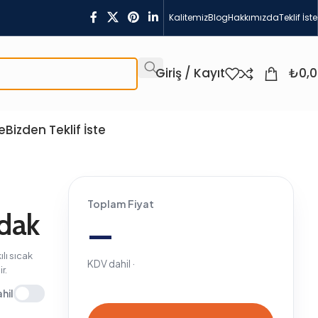
Kalitemiz
Blog
Hakkımızda
Teklif İste
Giriş / Kayıt
₺
0,
e
Bizden Teklif İste
Toplam Fiyat
—
KDV dahil ·
Sepete Ekle