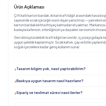
Çift katlı karton bardak, iki kat kraft kâğıt arasındaki hava boşluğu
sayesinde sıcak içeceğin ısısını dışarı yansıtmaz — yani ekstra bir
karton bardak kılıfına ihtiyaç kalmadan eli yakmaz. Markanıza özel
baskıyla kafenizin, etkinliğinizin ya da paket servisinizin imzasını taşır.
Geri dönüştürülebilir kraft kâğıttan üretilir; iç yüzeyi gıdayla temasa
uygun şekilde kaplanmıştır. Sıcak kahve, çay ve bitki çaylarından
soğuk içeceklere kadar geniş kullanım sunar.
Tasarım bilgim yok, nasıl yaptırabilirim?
Ücretsiz tasarım desteğimiz var. teklif@baskicimiz.com veya
Baskıya uygun tasarım nasıl hazırlanır?
WhatsApp 0534 399 03 20 üzerinden ulaşın, ekibimiz sizin
için hazırlasın.
Tasarımınızı CMYK renk uzayında, taşma payı bırakarak ve
Sipariş ve teslimat süreci nasıl ilerler?
yüksek çözünürlükte hazırlayın. İsterseniz baskı şablonu
temin edebiliriz.
Adet ve özellikleri seçin, tasarımı yükleyin, baskı onayını verin;
onay sonrası tahmini 7–12 iş günü içinde kargoda.
Nasıl Sipariş Verebilirim?
Hacim, renk ve adedi seçin; fiyatı anında görün.
1