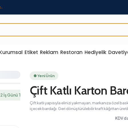
..
Kurumsal
Etiket
Reklam
Restoran
Hediyelik
Davetiy
● Yeni Ürün
Çift Katlı Karton Bardak
ünü Teslimat
Çift katlı yapısıyla elinizi yakmayan, markanıza özel baskılı sıcak
içecek bardağı. Geri dönüştürülebilir kraft kâğıttan üretilir.
KDV dahil