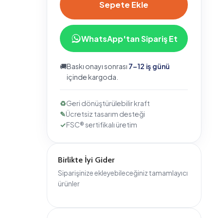
WhatsApp'tan Sipariş Et
🚚
Baskı onayı sonrası
7–12 iş günü
içinde kargoda.
♻
Geri dönüştürülebilir kraft
✎
Ücretsiz tasarım desteği
✓
FSC® sertifikalı üretim
Birlikte İyi Gider
Siparişinize ekleyebileceğiniz tamamlayıcı
ürünler
Bizi Takip Edin