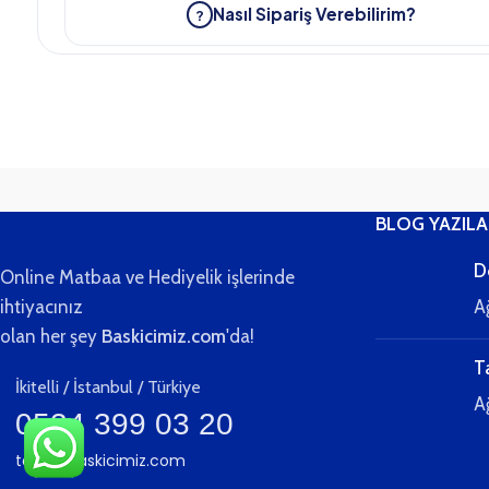
Tasarımınızı yükleyin ya da ücretsiz tasarım desteği alın.
2
Dijital provayı onaylayın.
3
Üretim sonrası 7–12 iş günü içinde kargoya teslim.
4
BLOG YAZILA
D
Online Matbaa ve Hediyelik işlerinde
ihtiyacınız
A
olan her şey
Baskicimiz.com
'da!
T
İkitelli / İstanbul / Türkiye
A
0534 399 03 20
teklif@baskicimiz.com