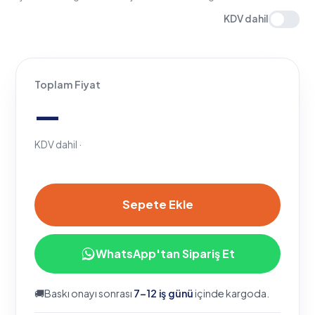
Toplam Fiyat
—
KDV dahil ·
Sepete Ekle
WhatsApp'tan Sipariş Et
🚚
Baskı onayı sonrası
7–12 iş günü
içinde kargoda.
♻
Geri dönüştürülebilir kraft
✎
Ücretsiz tasarım desteği
✓
FSC® sertifikalı üretim