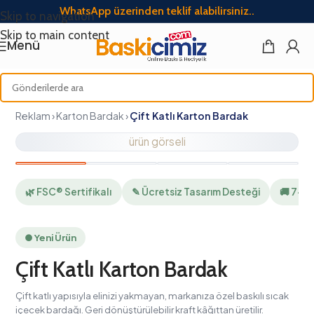
WhatsApp üzerinden teklif alabilirsiniz..
Skip to navigation
Skip to main content
Menü
Reklam › Karton Bardak ›
Çift Katlı Karton Bardak
ürün görseli
🌿 FSC® Sertifikalı
✎ Ücretsiz Tasarım Desteği
🚚 7–12 İş Gü
● Yeni Ürün
Çift Katlı Karton Bardak
Çift katlı yapısıyla elinizi yakmayan, markanıza özel baskılı sıcak
içecek bardağı. Geri dönüştürülebilir kraft kâğıttan üretilir.
KDV dahil