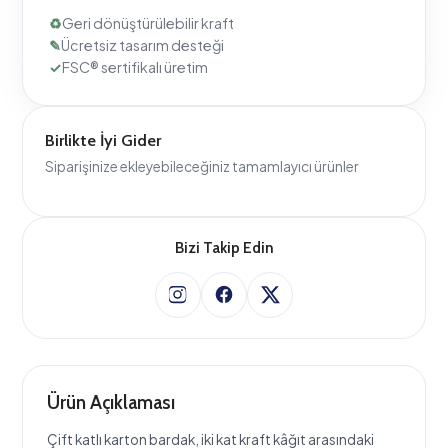
Birlikte İyi Gider
Siparişinize ekleyebileceğiniz tamamlayıcı ürünler
Bizi Takip Edin
Ürün Açıklaması
Çift katlı karton bardak, iki kat kraft kâğıt arasındaki
hava boşluğu sayesinde sıcak içeceğin ısısını dışarı
yansıtmaz — yani ekstra bir karton bardak kılıfına ihtiyaç
kalmadan eli yakmaz. Markanıza özel baskıyla kafenizin,
etkinliğinizin ya da paket servisinizin imzasını taşır.
Geri dönüştürülebilir kraft kâğıttan üretilir; iç yüzeyi
gıdayla temasa uygun şekilde kaplanmıştır. Sıcak