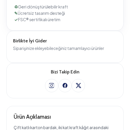
Birlikte İyi Gider
Siparişinize ekleyebileceğiniz tamamlayıcı ürünler
Bizi Takip Edin
Ürün Açıklaması
Çift katlı karton bardak, iki kat kraft kâğıt arasındaki
hava boşluğu sayesinde sıcak içeceğin ısısını dışarı
yansıtmaz — yani ekstra bir karton bardak kılıfına ihtiyaç
kalmadan eli yakmaz. Markanıza özel baskıyla kafenizin,
etkinliğinizin ya da paket servisinizin imzasını taşır.
Geri dönüştürülebilir kraft kâğıttan üretilir; iç yüzeyi
gıdayla temasa uygun şekilde kaplanmıştır. Sıcak