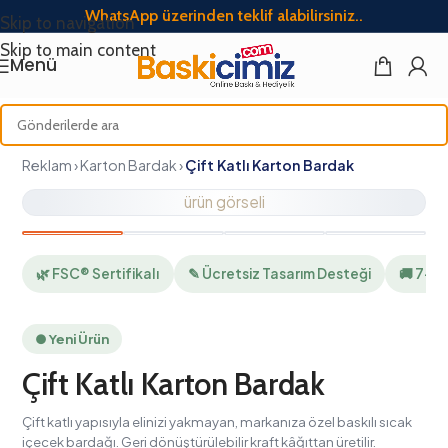
WhatsApp üzerinden teklif alabilirsiniz..
Skip to navigation
Skip to main content
Menü
Reklam › Karton Bardak ›
Çift Katlı Karton Bardak
ürün görseli
🌿 FSC® Sertifikalı
✎ Ücretsiz Tasarım Desteği
🚚 7–12 İş Gü
● Yeni Ürün
Çift Katlı Karton Bardak
Çift katlı yapısıyla elinizi yakmayan, markanıza özel baskılı sıcak
içecek bardağı. Geri dönüştürülebilir kraft kâğıttan üretilir.
KDV dahil