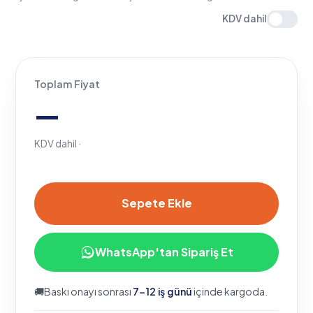
Toplam Fiyat
—
KDV dahil ·
Sepete Ekle
WhatsApp'tan Sipariş Et
🚚
Baskı onayı sonrası
7–12 iş günü
içinde kargoda.
♻
Geri dönüştürülebilir kraft
✎
Ücretsiz tasarım desteği
✓
FSC® sertifikalı üretim