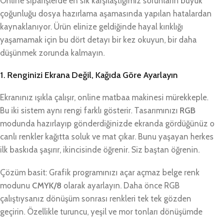
Online siparişlerde en sık karşılaştığımız sorunların büyük
çoğunluğu dosya hazırlama aşamasında yapılan hatalardan
kaynaklanıyor. Ürün elinize geldiğinde hayal kırıklığı
yaşamamak için bu dört detayı bir kez okuyun, bir daha
düşünmek zorunda kalmayın.
1. Renginizi Ekrana Değil, Kağıda Göre Ayarlayın
Ekranınız ışıkla çalışır, online matbaa makinesi mürekkeple.
Bu iki sistem aynı rengi farklı gösterir. Tasarımınızı
RGB
modunda hazırlayıp gönderdiğinizde ekranda gördüğünüz o
canlı renkler kağıtta soluk ve mat çıkar. Bunu yaşayan herkes
ilk baskıda şaşırır, ikincisinde öğrenir. Siz baştan öğrenin.
Çözüm basit: Grafik programınızı açar açmaz belge renk
modunu
CMYK/8
olarak ayarlayın. Daha önce RGB
çalıştıysanız dönüşüm sonrası renkleri tek tek gözden
geçirin. Özellikle turuncu, yeşil ve mor tonları dönüşümde