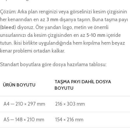
Çözüm: Arka plan renginizi veya görselinizi kesim çizgisinin
her kenarından en az
3 mm
dışarıya taşırın. Buna taşma payı
(
bleed
) diyoruz. Öte yandan logo, metin ve önemli
unsurlarınızı da kesim çizgisinden en az
5-10 mm
içeride
tutun. İkisi birlikte uygulandığında hem kırpılma hem beyaz
kenar problemi ortadan kalkar.
Standart boyutlara göre dosya hazırlama tablosu:
TAŞMA PAYI DAHIL DOSYA
ÜRÜN BOYUTU
BOYUTU
A4 — 210 × 297 mm
216 × 303 mm
A5 — 148 × 210 mm
154 × 216 mm