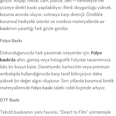
giriyor. Ahşap, metal, cam, plastik, deri — neredeyse her
yüzeye direkt baskı yapılabiliyor. Renk doygunluğu yüksek,
kuruma anında oluyor, solmaya karşı dirençli. Özellikle
kurumsal hediyelik ürünler ve outdoor materyallerde
uv
baskı
‘nın yarattığı fark gözle görülür.
Folyo Baskı
Dokunduğunuzda fark yaratmak isteyenler için.
Folyo
baskı
‘da
altın, gümüş veya holografik folyolar tasarımınıza
lüks bir boyut katar. Davetiyede, kartvizitte veya premium
ambalajda kullandığınızda karşı taraf bilinçsizce daha
yüksek bir değer algısı oluşturur. Son yıllarda kurumsal kimlik
materyallerinde
folyo baskı
talebi ciddi biçimde artıyor.
DTF Baskı
Tekstil baskısının yeni favorisi. “Direct to Film” yöntemiyle