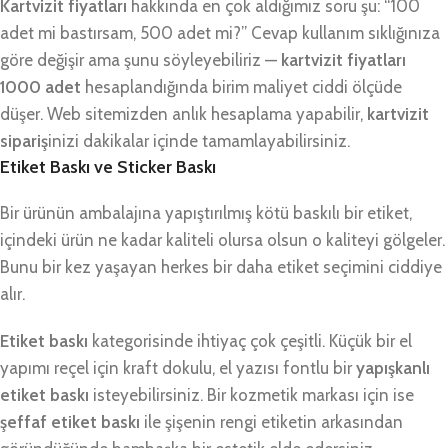
Kartvizit fiyatları
hakkında en çok aldığımız soru şu: “100
adet mi bastırsam, 500 adet mi?” Cevap kullanım sıklığınıza
göre değişir ama şunu söyleyebiliriz —
kartvizit fiyatları
1000 adet
hesaplandığında birim maliyet ciddi ölçüde
düşer. Web sitemizden anlık hesaplama yapabilir,
kartvizit
sipariş
inizi dakikalar içinde tamamlayabilirsiniz.
Etiket Baskı ve Sticker Baskı
Bir ürünün ambalajına yapıştırılmış kötü baskılı bir etiket,
içindeki ürün ne kadar kaliteli olursa olsun o kaliteyi gölgeler.
Bunu bir kez yaşayan herkes bir daha etiket seçimini ciddiye
alır.
Etiket baskı
kategorisinde ihtiyaç çok çeşitli. Küçük bir el
yapımı reçel için kraft dokulu, el yazısı fontlu bir
yapışkanlı
etiket baskı
isteyebilirsiniz. Bir kozmetik markası için ise
şeffaf etiket baskı
ile şişenin rengi etiketin arkasından