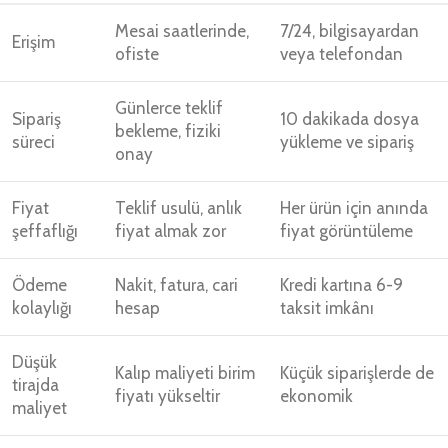
Mesai saatlerinde,
7/24, bilgisayardan
Erişim
ofiste
veya telefondan
Günlerce teklif
Sipariş
10 dakikada dosya
bekleme, fiziki
süreci
yükleme ve sipariş
onay
Fiyat
Teklif usulü, anlık
Her ürün için anında
şeffaflığı
fiyat almak zor
fiyat görüntüleme
Ödeme
Nakit, fatura, cari
Kredi kartına 6-9
kolaylığı
hesap
taksit imkânı
Düşük
Kalıp maliyeti birim
Küçük siparişlerde de
tirajda
fiyatı yükseltir
ekonomik
maliyet