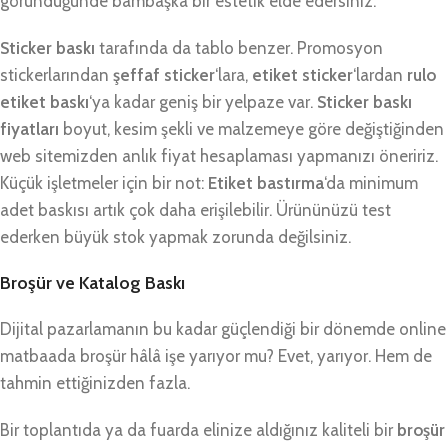
göründüğünde bambaşka bir estetik elde edersiniz.
Sticker baskı
tarafında da tablo benzer. Promosyon
stickerlarından
şeffaf sticker
‘lara,
etiket sticker
‘lardan
rulo
etiket baskı
‘ya kadar geniş bir yelpaze var.
Sticker baskı
fiyatları
boyut, kesim şekli ve malzemeye göre değiştiğinden
web sitemizden anlık fiyat hesaplaması yapmanızı öneririz.
Küçük işletmeler için bir not:
Etiket bastırma
‘da minimum
adet baskısı artık çok daha erişilebilir. Ürününüzü test
ederken büyük stok yapmak zorunda değilsiniz.
Broşür ve Katalog Baskı
Dijital pazarlamanın bu kadar güçlendiği bir dönemde online
matbaada broşür hâlâ işe yarıyor mu? Evet, yarıyor. Hem de
tahmin ettiğinizden fazla.
Bir toplantıda ya da fuarda elinize aldığınız kaliteli bir
broşür