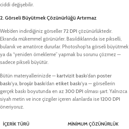
ciddi değişebilir.
2. Görseli Büyütmek Çözünürlüğü Artırmaz
Web’den indirdiğiniz görseller
72 DPI
çözünürlüktedir.
Ekranda mükemmel görünürler. Basıldıklarında ise pikselli,
bulanık ve amatörce dururlar. Photoshop’ta görseli büyütmek
ya da “yeniden örnekleme” yapmak bu sorunu çözmez —
sadece pikseli büyütür.
Bütün materyallerinizde —
kartvizit baskı
‘dan
poster
baskı
‘ya,
broşür baskı
‘dan
etiket baskı
‘ya — görsellerin
gerçek baskı boyutunda en az
300 DPI
olması şart. Yalnızca
siyah metin ve ince çizgiler içeren alanlarda ise
1200 DPI
öneriyoruz.
İÇERIK TÜRÜ
MINIMUM ÇÖZÜNÜRLÜK