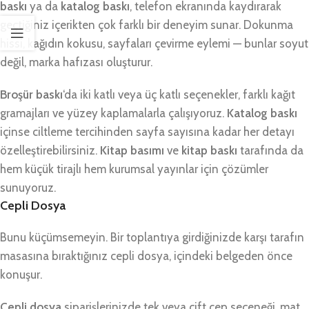
baskı
ya da
katalog baskı
, telefon ekranında kaydırarak
geçtiğiniz içerikten çok farklı bir deneyim sunar. Dokunma
hissi, kağıdın kokusu, sayfaları çevirme eylemi — bunlar soyut
değil, marka hafızası oluşturur.
Broşür baskı
‘da iki katlı veya üç katlı seçenekler, farklı kağıt
gramajları ve yüzey kaplamalarla çalışıyoruz.
Katalog baskı
içinse ciltleme tercihinden sayfa sayısına kadar her detayı
özelleştirebilirsiniz.
Kitap basımı
ve
kitap baskı
tarafında da
hem küçük tirajlı hem kurumsal yayınlar için çözümler
sunuyoruz.
Cepli Dosya
Bunu küçümsemeyin. Bir toplantıya girdiğinizde karşı tarafın
masasına bıraktığınız cepli dosya, içindeki belgeden önce
konuşur.
Cepli dosya
siparişlerinizde tek veya çift cep seçeneği, mat