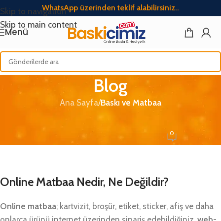
WhatsApp üzerinden teklif alabilirsiniz..
Skip to navigation
Skip to main content
Menü
Blog
Ana Sayfa
/
Baskı ve Matbaa
BASKI VE MATBAA
Online Matbaa Nedir?
0
Baskicimiz
Açık Mayıs 26, 2026
Online Matbaa Nedir, Ne Değildir?
Online matbaa
; kartvizit, broşür, etiket, sticker, afiş ve daha
onlarca ürünü internet üzerinden sipariş edebildiğiniz,
web-