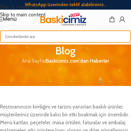
WhatsApp üzerinden teklif alabilirsiniz..
Skip to navigation
Skip to main content
Menü
Blog
Ana Sayfa
/
Baskicimiz.com'dan Haberler
BASKICIMIZ.COM'DAN HABERLER
Toptan Baskılı Restoran Ürünleri Nereden Alınır?
0
Baskicimiz
Açık Mayıs 9, 2024
Restoranınızın kimliğini ve tarzını yansıtan baskılı ürünler,
müşterileriniz üzerinde kalıcı bir etki bırakmak için önemlidir.
Menü kartları, peçeteler, masa örtüleri, faturalar ve ambalaj
malzemeleri gibi ürünlere logo, slogan ve diğer görsellerinizi