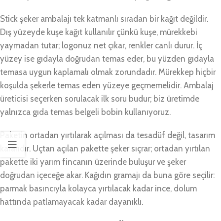
Stick şeker ambalajı tek katmanlı sıradan bir kağıt değildir.
Dış yüzeyde kuşe kağıt kullanılır çünkü kuşe, mürekkebi
yaymadan tutar; logonuz net çıkar, renkler canlı durur. İç
yüzey ise gıdayla doğrudan temas eder, bu yüzden gıdayla
temasa uygun kaplamalı olmak zorundadır. Mürekkep hiçbir
koşulda şekerle temas eden yüzeye geçmemelidir. Ambalaj
üreticisi seçerken sorulacak ilk soru budur; biz üretimde
yalnızca gıda temas belgeli bobin kullanıyoruz.
Paketin ortadan yırtılarak açılması da tesadüf değil, tasarım
kararıdır. Uçtan açılan pakette şeker sıçrar; ortadan yırtılan
pakette iki yarım fincanın üzerinde buluşur ve şeker
doğrudan içeceğe akar. Kağıdın gramajı da buna göre seçilir:
parmak basıncıyla kolayca yırtılacak kadar ince, dolum
hattında patlamayacak kadar dayanıklı.