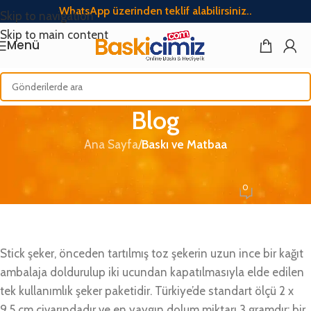
WhatsApp üzerinden teklif alabilirsiniz..
Skip to navigation
Skip to main content
Menü
Blog
Ana Sayfa
/
Baskı ve Matbaa
BASKI VE MATBAA
Stick Şeker Nedir?
0
Baskicimiz
Açık Temmuz 5, 2026
Stick şeker, önceden tartılmış toz şekerin uzun ince bir kağıt
ambalaja doldurulup iki ucundan kapatılmasıyla elde edilen
tek kullanımlık şeker paketidir. Türkiye’de standart ölçü 2 x
9,5 cm civarındadır ve en yaygın dolum miktarı 3 gramdır; bir